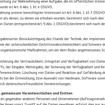
rbeitung zur Wahrnehmung einer Aufgabe, die im öffentlichen Intere
rde ist Art. 6 Abs. 1 lit. e DSGVO.
hrung unserer berechtigten Interessen ist Art. 6 Abs. 1 lit. f DSGVO
 als denen, zu denen sie erhoben wurden, bestimmt sich nach den 
n Daten (entsprechend Art. 9 Abs. 1 DSGVO) bestimmt sich nach de
gabenunter Berücksichtigung des Stands der Technik, der Implemen
 der unterschiedlichen Eintrittswahrscheinlichkeit und Schwere des
nd organisatorische Maßnahmen, um ein dem Risiko angemessenes Sc
herung der Vertraulichkeit, Integrität und Verfügbarkeit von Date
fs, der Eingabe, Weitergabe, der Sicherung der Verfügbarkeit und ih
fenenrechten, Löschung von Daten und Reaktion auf Gefährdung de
s bei der Entwicklung, bzw. Auswahl von Hardware, Software sowi
rch datenschutzfreundliche Voreinstellungen.
, gemeinsam Verantwortlichen und Dritten
ten gegenüber anderen Personen und Unternehmen (Auftragsverarb
der ihnen sonst Zugriff auf die Daten gewähren, erfolgt dies nur au