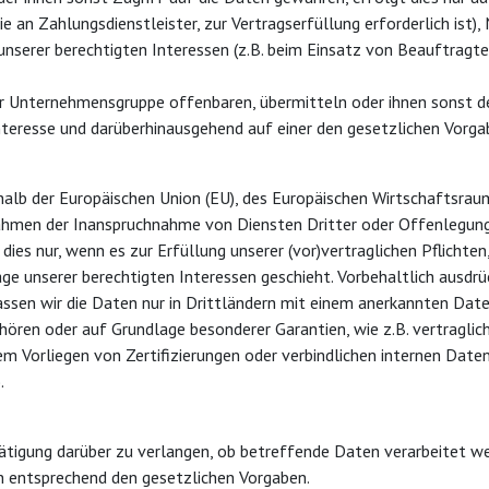
 an Zahlungsdienstleister, zur Vertragserfüllung erforderlich ist), 
unserer berechtigten Interessen (z.B. beim Einsatz von Beauftragten
 Unternehmensgruppe offenbaren, übermitteln oder ihnen sonst den
nteresse und darüberhinausgehend auf einer den gesetzlichen Vorg
rhalb der Europäischen Union (EU), des Europäischen Wirtschaftsra
Rahmen der Inanspruchnahme von Diensten Dritter oder Offenlegun
es nur, wenn es zur Erfüllung unserer (vor)vertraglichen Pflichten,
age unserer berechtigten Interessen geschieht. Vorbehaltlich ausdrüc
lassen wir die Daten nur in Drittländern mit einem anerkannten Da
gehören oder auf Grundlage besonderer Garantien, wie z.B. vertragli
Vorliegen von Zertifizierungen oder verbindlichen internen Datens
).
tätigung darüber zu verlangen, ob betreffende Daten verarbeitet w
n entsprechend den gesetzlichen Vorgaben.